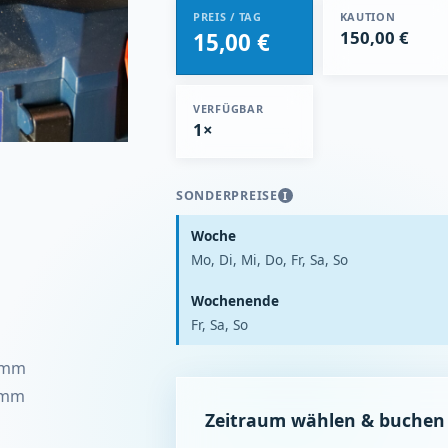
PREIS / TAG
KAUTION
150,00 €
15,00 €
VERFÜGBAR
1×
SONDERPREISE
I
Woche
Mo, Di, Mi, Do, Fr, Sa, So
Wochenende
Fr, Sa, So
1 mm
3 mm
Zeitraum wählen & buchen